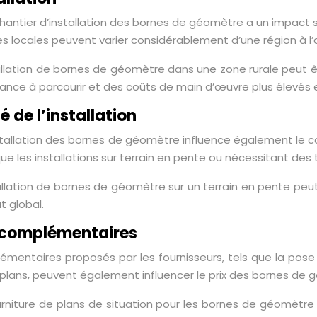
chantier d’installation des bornes de géomètre a un impact sig
es locales peuvent varier considérablement d’une région à l’
tallation de bornes de géomètre dans une zone rurale peut
tance à parcourir et des coûts de main d’œuvre plus élevés en
 de l’installation
installation des bornes de géomètre influence également le co
e les installations sur terrain en pente ou nécessitant d
allation de bornes de géomètre sur un terrain en pente peut
 global.
s complémentaires
émentaires proposés par les fournisseurs, tels que la pos
e plans, peuvent également influencer le prix des bornes de 
ourniture de plans de situation pour les bornes de géomèt