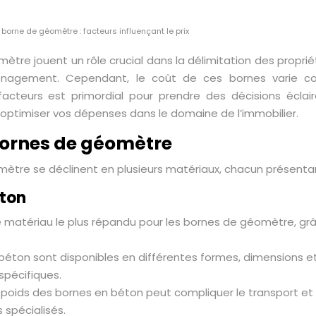
borne de géomètre : facteurs influençant le prix
tre jouent un rôle crucial dans la délimitation des proprié
énagement. Cependant, le coût de ces bornes varie co
cteurs est primordial pour prendre des décisions éclairé
 optimiser vos dépenses dans le domaine de l’immobilier.
bornes de géomètre
ètre se déclinent en plusieurs matériaux, chacun présenta
éton
e matériau le plus répandu pour les bornes de géomètre, grâc
béton sont disponibles en différentes formes, dimensions et 
spécifiques.
oids des bornes en béton peut compliquer le transport et l’in
spécialisés.