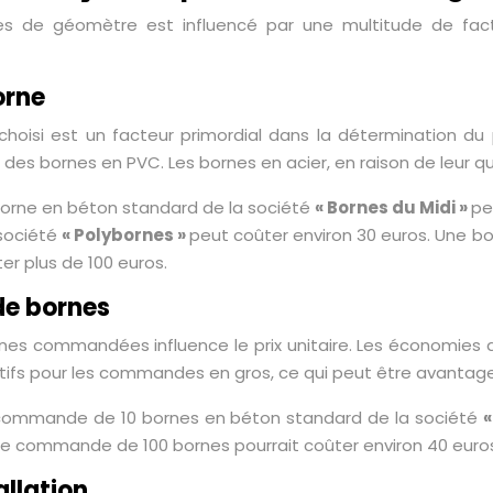
es de géomètre est influencé par une multitude de fact
orne
hoisi est un facteur primordial dans la détermination du
 des bornes en PVC. Les bornes en acier, en raison de leur qua
borne en béton standard de la société
« Bornes du Midi »
pe
société
« Polybornes »
peut coûter environ 30 euros. Une bo
er plus de 100 euros.
de bornes
nes commandées influence le prix unitaire. Les économies 
itifs pour les commandes en gros, ce qui peut être avantage
commande de 10 bornes en béton standard de la société
«
ne commande de 100 bornes pourrait coûter environ 40 euros
allation