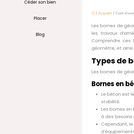
Céder son bien
/
Acquérir
/ Coût d’une 
Placer
Les bornes de géomè
les travaux d’am
Blog
Comprendre ces fa
géomètre, et ainsi
Types de 
Les bornes de géom
Bornes en b
Le béton est l
stabilité.
Les bornes en 
à des besoins 
Cependant, le p
d’équipements 