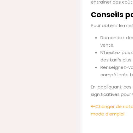
entraîner des coûts
Conseils p
Pour obtenir le mei
Demandez des de
vente.
N’hésitez pas 
des tarifs plu
Renseignez-vou
compétents tel
En appliquant ces
significatives pour
Changer de notai
mode d’emploi