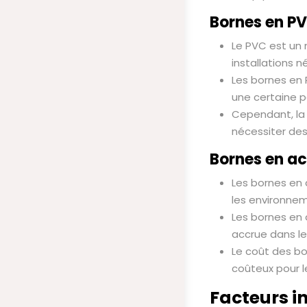
Bornes en P
Le PVC est un m
installations 
Les bornes en 
une certaine p
Cependant, la 
nécessiter de
Bornes en ac
Les bornes en a
les environneme
Les bornes en 
accrue dans l
Le coût des bo
coûteux pour l
Facteurs i