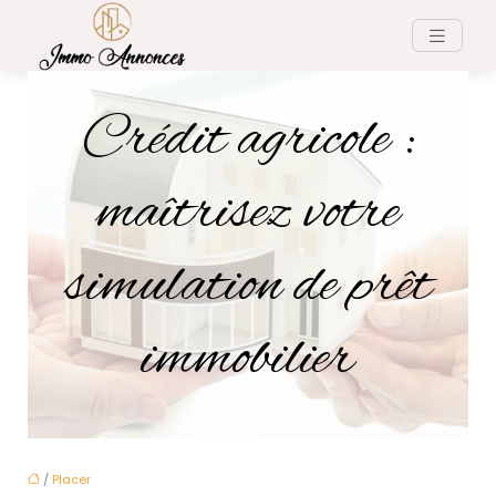
Crédit agricole :
maîtrisez votre
simulation de prêt
immobilier
/
Placer