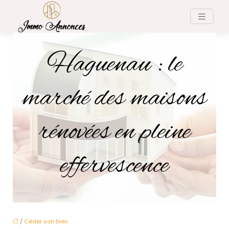
Haguenau : le
marché des maisons
rénovées en pleine
effervescence
/
Céder son bien